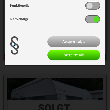
199.900,-
Funktionelle
Nødvendige
2019 Hobby De Luxe 540 KMFe
Egenvægt
1280 kg
Accepter valgte
Totalvægt
1800 kg
Acceptere alle