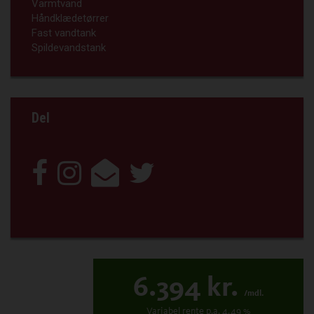
Varmtvand
Håndklædetørrer
Fast vandtank
Spildevandstank
Del
6.394
kr.
/mdl.
Variabel
rente p.a.
4.49
%