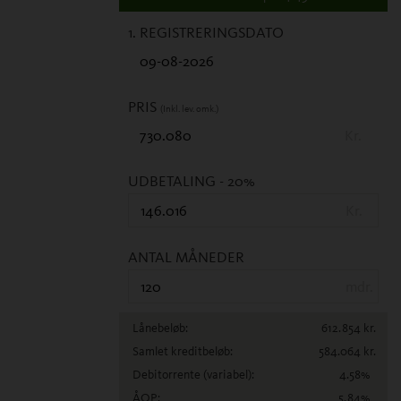
1. REGISTRERINGSDATO
PRIS
(Inkl. lev. omk.)
Kr.
UDBETALING
- 20%
Kr.
ANTAL MÅNEDER
mdr.
Lånebeløb:
612.854
kr.
Samlet kreditbeløb:
584.064
kr.
Debitorrente
(variabel)
:
4.58
%
ÅOP:
5.84
%