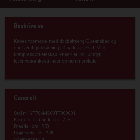
Beskrivelse
Kabes topmodel med dobbeltseng/Queensbed og
spejlvendt planløsning på badeværelset. Med
kompressorkøleskab. Prisen er incl. udstyr,
leveringsomkostninger og nummerplade.
Generelt
Stel nr.:
YT766MC08TT000031
Karrosseri længde cm.:
755
Bredde i cm.:
250
Højde udv. cm.:
278
Sovepladser:
4