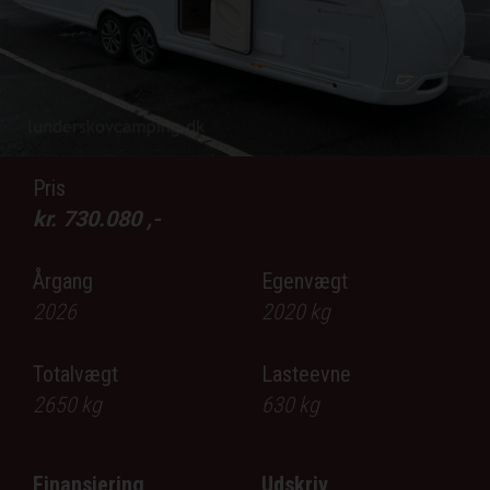
lblPrev
lb
Pris
kr.
730.080
,-
Årgang
Egenvægt
2026
2020
kg
Totalvægt
Lasteevne
2650
kg
630
kg
Finansiering
Udskriv