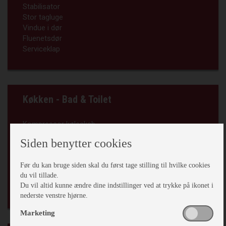
Stabilisator
Stor tagluge
Vindue i dør
Fluenetsdør
Serviceklap
Køkken - Bad & Toilet
Kompressor køleskab
Emhætte
Siden benytter cookies
Centralstøvsuger
Stort toiletrum
Før du kan bruge siden skal du først tage stilling til hvilke cookies
Kassettetoilet
du vil tillade.
Bruser
Du vil altid kunne ændre dine indstillinger ved at trykke på ikonet i
Udv. Bruseudtag
nederste venstre hjørne.
Marketing