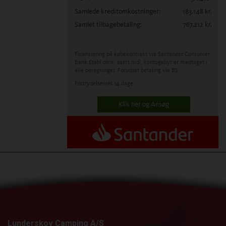
Samlede kreditomkostninger:
183.148
kr.
Samlet tilbagebetaling:
767.212
kr.
Finansiering på købekontrakt via Santander Consumer
Bank.
Etabl.omk. samt mdl. kontogebyr er medtaget i
alle beregninger. Forudsat betaling via BS.
Fortrydelsesret 14 dage.
Klik her og Ansøg
Lunderskov Camping A/S