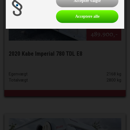
Accepter valgte
Acceptere alle
489.900,-
2020 Kabe Imperial 780 TDL E8
Egenvægt
2168 kg
Totalvægt
2800 kg