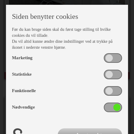
399.900,-
Siden benytter cookies
Før du kan bruge siden skal du først tage stilling til hvilke
2019 Kabe Imperial 740 E-TDL KS
cookies du vil tillade.
Du vil altid kunne ændre dine indstillinger ved at trykke på
ikonet i nederste venstre hjørne.
Egenvægt
1946 kg
Marketing
Totalvægt
2500 kg
Statistiske
Funktionelle
Nødvendige