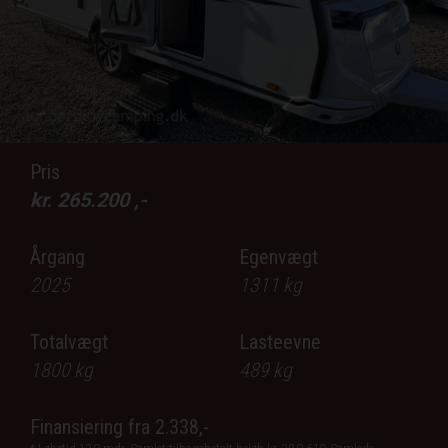
lblPrev
lb
Pris
kr.
265.200
,-
Årgang
Egenvægt
2025
1311
kg
Totalvægt
Lasteevne
1800
kg
489
kg
Finansiering fra
2.338,-