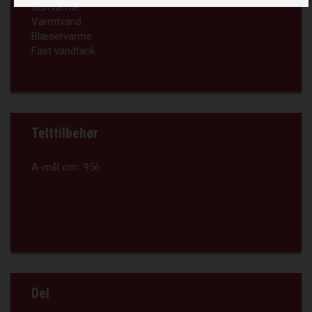
Gulvvarme
Varmtvand
Blæservarme
Fast vandtank
Telttilbehør
A-mål cm.:
956
Del