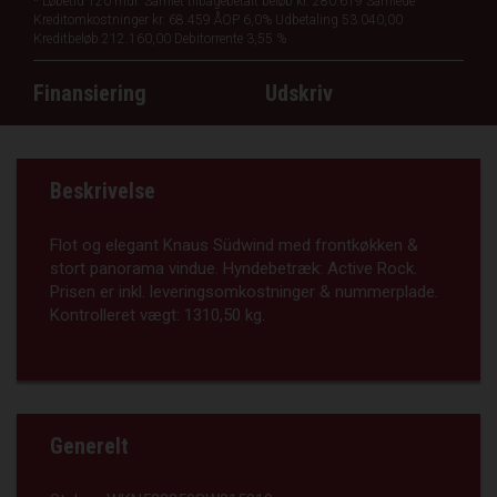
*
Løbetid 120 mdr.
Samlet tilbagebetalt beløb kr. 280.619
Samlede
Kreditomkostninger kr. 68.459
ÅOP 6,0%
Udbetaling 53.040,00
Kreditbeløb 212.160,00
Debitorrente 3,55 %
Finansiering
Udskriv
Beskrivelse
Flot og elegant Knaus Südwind med frontkøkken &
stort panorama vindue. Hyndebetræk: Active Rock.
Prisen er inkl. leveringsomkostninger & nummerplade.
Kontrolleret vægt: 1310,50 kg.
Generelt