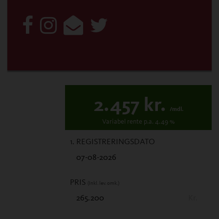
2.457
kr.
/mdl.
Variabel
rente p.a.
4.49
%
1. REGISTRERINGSDATO
PRIS
(Inkl. lev. omk.)
Kr.