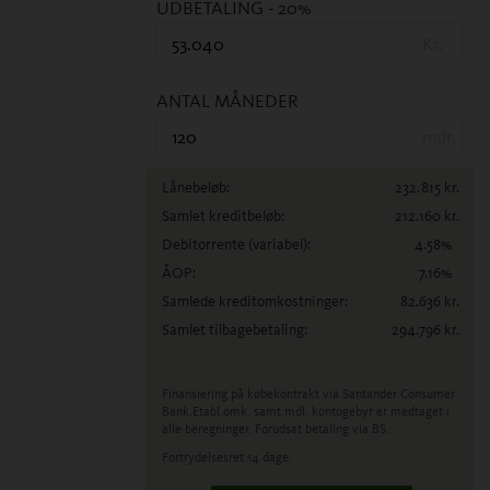
UDBETALING
- 20%
Kr.
ANTAL MÅNEDER
mdr.
Lånebeløb:
232.815
kr.
Samlet kreditbeløb:
212.160
kr.
Debitorrente
(variabel)
:
4.58
%
ÅOP:
7.16
%
Samlede kreditomkostninger:
82.636
kr.
Samlet tilbagebetaling:
294.796
kr.
Finansiering på købekontrakt via Santander Consumer
Bank.
Etabl.omk. samt mdl. kontogebyr er medtaget i
alle beregninger. Forudsat betaling via BS.
Fortrydelsesret 14 dage.