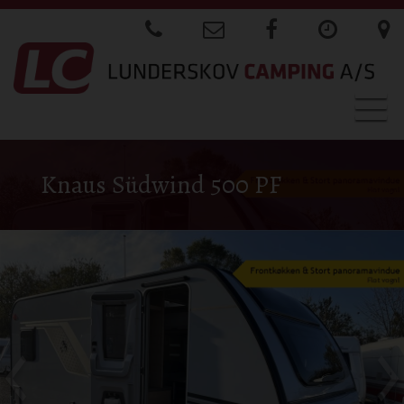
Togg
navig
Knaus Südwind 500 PF