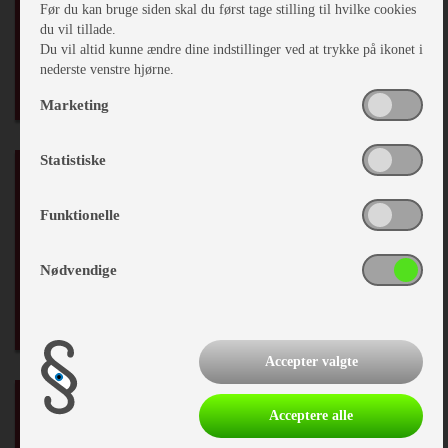
Før du kan bruge siden skal du først tage stilling til hvilke cookies
Toiletrum
du vil tillade.
Kassettetoilet
Du vil altid kunne ændre dine indstillinger ved at trykke på ikonet i
Brusebund
nederste venstre hjørne.
Bruser
Marketing
Statistiske
El, Elektronik & Medie
Funktionelle
Bluetooth højtaler
USB stik
Nødvendige
Accepter valgte
Vand - Varme & Energi
Acceptere alle