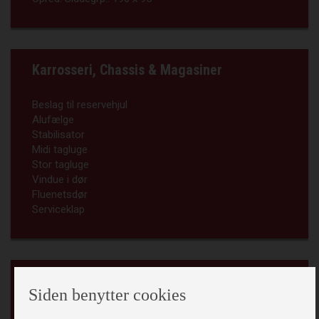
Karrosseri, Chassis & Magasiner
Beslag til reservehjul
Alufælge
Stabilisator
Midi tagluge
Stor tagluge
Vindue i dør
Fluenetsdør
Serviceklap
Køkken - Bad & Toilet
Siden benytter cookies
Køleskab