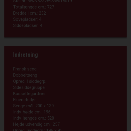
Stel nr.:
WKN523259SW015019
Totallængde cm.:
727
Bredde i cm.:
232
Sovepladser:
4
Siddepladser:
4
Indretning
Fransk seng
Dobbeltseng
Opred. I siddegrp.
Sidesiddegruppe
Kassettegardiner
Fluenetsdør
Senge mål:
200 x 139
Indv. højde cm.:
196
Indv. længde cm.:
528
Højde udvendig cm.:
257
Opred. Siddegrp.:
196 x 95