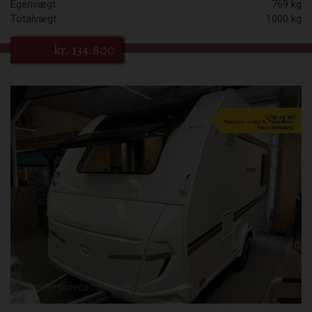
Egenvægt
769 kg
Totalvægt
1000 kg
kr.
134.800