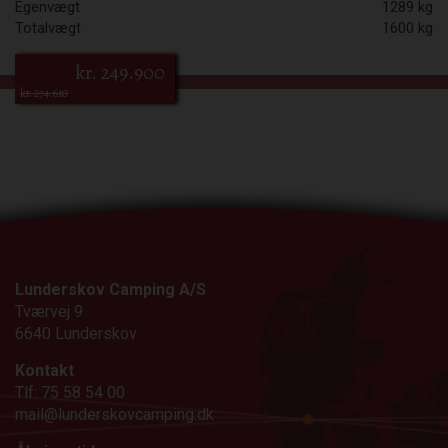
Egenvægt
1289 kg
Totalvægt
1600 kg
kr.
249.900
kr. 274.610
Lunderskov Camping A/S
Tværvej 9
6640 Lunderskov
Kontakt
Tlf: 75 58 54 00
mail@lunderskovcamping.dk