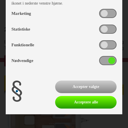
ikonet i nederste venstre hjørne.
Marketing
2024 Weinsberg CaraOne 450 FU
Statistiske
Egenvægt
1028 kg
Funktionelle
Totalvægt
1500 kg
kr.
199.100
Nødvendige
NY
Accepter valgte
Acceptere alle