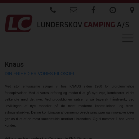
Togg
navig
Knaus
DIN FRIHED ER VORES FILOSOFI
Med stor entusiasme sørger vi hos KNAUS siden 1960 for uforglemmelige
ferieoplevelser. Med al vores erfaring og modet til at gå nye veje, kombinerer vi det
velkendte med det nye. Ved produktionen satser vi på bayersk håndværk, ved
udviklingen af nye modeller på de mest moderne konstruktions- og frem-
stillingsteknikker. Denne kombination af gennemprøvede principper og innovative idéer
gør os til et af de mest succesfulde mærker i branchen. Og til nummer 1 hos vores
kunder.
Velkommen hos Lunderskov Camping, din KNAUS-partner.