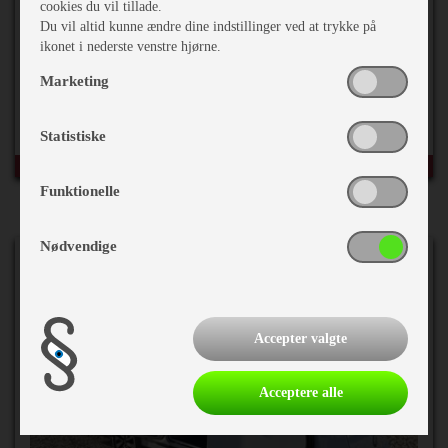
cookies du vil tillade.
2007 Knaus Südwind 450 FU
Du vil altid kunne ændre dine indstillinger ved at trykke på
ikonet i nederste venstre hjørne.
Marketing
Egenvægt
920 kg
Totalvægt
1427 kg
Statistiske
Funktionelle
Nødvendige
Accepter valgte
Acceptere alle