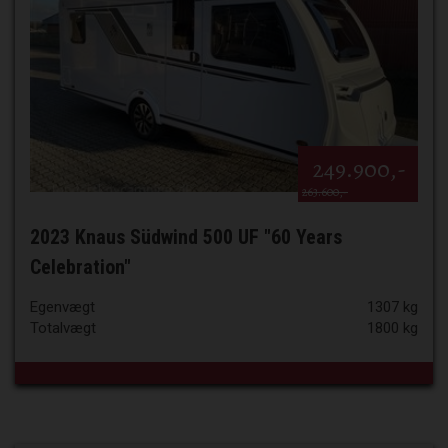
249.900,-
263.600,-
2023 Knaus Südwind 500 UF "60 Years
Celebration"
Egenvægt
1307 kg
Totalvægt
1800 kg