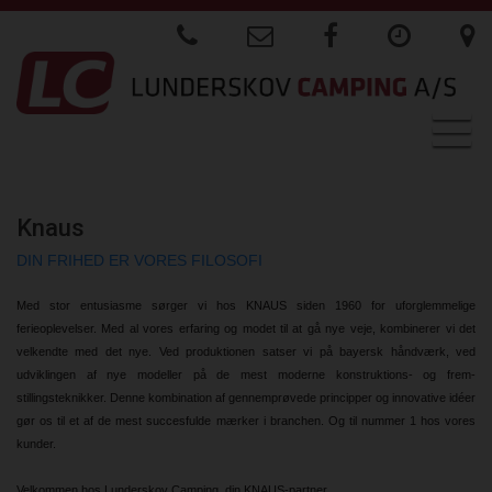
Togg
navig
Knaus
DIN FRIHED ER VORES FILOSOFI
Med stor entusiasme sørger vi hos KNAUS siden 1960 for uforglemmelige
ferieoplevelser. Med al vores erfaring og modet til at gå nye veje, kombinerer vi det
velkendte med det nye. Ved produktionen satser vi på bayersk håndværk, ved
udviklingen af nye modeller på de mest moderne konstruktions- og frem-
stillingsteknikker. Denne kombination af gennemprøvede principper og innovative idéer
gør os til et af de mest succesfulde mærker i branchen. Og til nummer 1 hos vores
kunder.
Velkommen hos Lunderskov Camping, din KNAUS-partner.