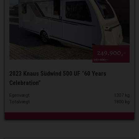
249.900,-
263.600,-
2023 Knaus Südwind 500 UF "60 Years
Celebration"
Egenvægt
1307 kg
Totalvægt
1800 kg