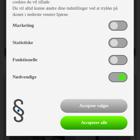
cookies du vil tillade.
2007 Knaus Südwind 450 FU
Du vil altid kunne ændre dine indstillinger ved at trykke på
ikonet i nederste venstre hjørne.
Marketing
Egenvægt
920 kg
Totalvægt
1427 kg
Statistiske
Funktionelle
Nødvendige
Accepter valgte
Acceptere alle