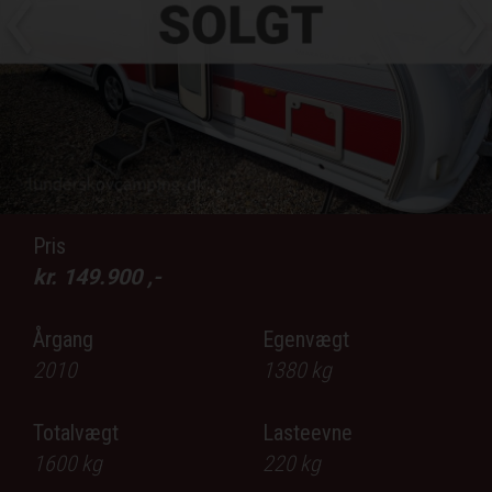
lblPrev
lb
Pris
kr.
149.900
,-
Årgang
Egenvægt
2010
1380
kg
Totalvægt
Lasteevne
1600
kg
220
kg