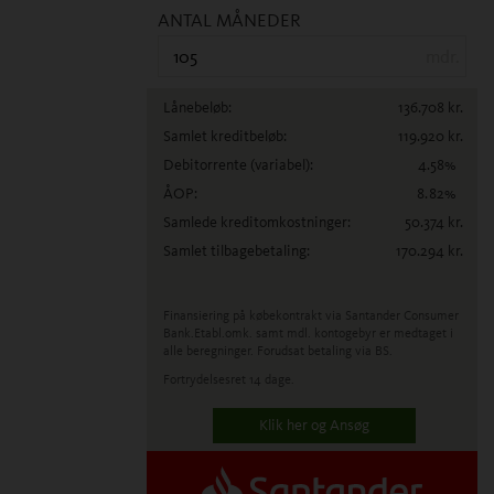
ANTAL MÅNEDER
mdr.
Lånebeløb:
136.708
kr.
Samlet kreditbeløb:
119.920
kr.
Debitorrente
(variabel)
:
4.58
%
ÅOP:
8.82
%
Samlede kreditomkostninger:
50.374
kr.
Samlet tilbagebetaling:
170.294
kr.
Finansiering på købekontrakt via Santander Consumer
Bank.
Etabl.omk. samt mdl. kontogebyr er medtaget i
alle beregninger. Forudsat betaling via BS.
Fortrydelsesret 14 dage.
Klik her og Ansøg