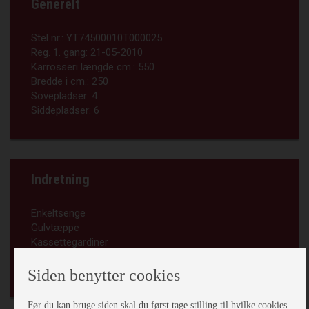
Generelt
Stel nr.:
YT74500010T000025
Reg. 1. gang:
21-05-2010
Karrosseri længde cm.:
550
Bredde i cm.:
250
Sovepladser:
4
Siddepladser:
6
Indretning
Enkeltsenge
Gulvtæppe
Kassettegardiner
Siden benytter cookies
Før du kan bruge siden skal du først tage stilling til hvilke cookies