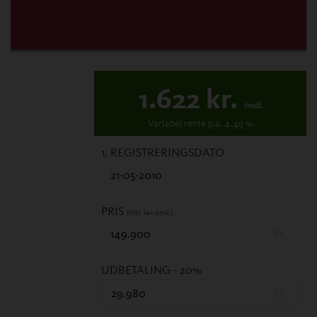
1.622
kr.
/mdl.
Variabel
rente p.a.
4.49
%
1. REGISTRERINGSDATO
PRIS
(Inkl. lev. omk.)
Kr.
UDBETALING
- 20%
Kr.