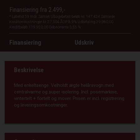
Finansiering fra
2.499,-
*
Løbetid 59 mdr.
Samlet tilbagebetalt beløb kr. 147.424
Samlede
Kreditomkostninger kr. 27.504
ÅOP 8,9%
Udbetaling 29.980,00
Kreditbeløb 119.920,00
Debitorrente 3,55 %
Finansiering
Udskriv
Beskrivelse
Med enkeltsenge. Velholdt ægte helårsvogn med
centralvarme og super isolering. Incl. posemarkise,
vintertelt + fortelt og mover. Prisen er incl. registrering
og leveringsomkostninger.