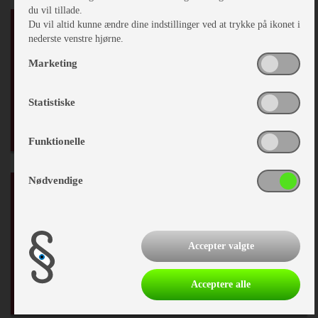
du vil tillade.
Du vil altid kunne ændre dine indstillinger ved at trykke på ikonet i
Karrosseri, Chassis & Magasiner
nederste venstre hjørne.
Marketing
Mover
Stabilisator
Serviceklap
Statistiske
Funktionelle
Nødvendige
Køkken - Bad & Toilet
Køleskab
Emhætte
Accepter valgte
Toiletrum
Kassettetoilet
Acceptere alle