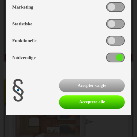
Marketing
2024 Weinsberg CaraOne 450 FU
Statistiske
Egenvægt
1028 kg
Funktionelle
Totalvægt
1500 kg
Nødvendige
NY
Accepter valgte
Acceptere alle