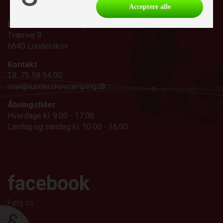
Acceptere alle
Lunderskov Camping A/S
Tværvej 9
6640 Lunderskov
Kontakt
Tlf: 75 58 54 00
mail@lunderskovcamping.dk
Åbningstider
Hverdage kl. 9.00 - 17.00
Lørdag og søndag kl. 10.00 - 16.00
facebook
Følg os