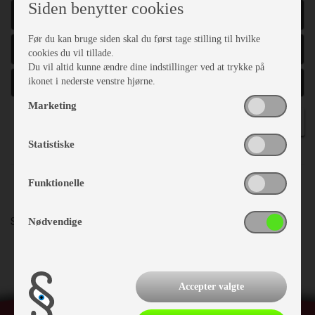
Siden benytter cookies
ÅRGANG
Før du kan bruge siden skal du først tage stilling til hvilke
TOTALVÆGT
cookies du vil tillade.
Du vil altid kunne ændre dine indstillinger ved at trykke på
ikonet i nederste venstre hjørne.
Marketing
SØG
Statistiske
Funktionelle
Sortering:
Pris
Årgang
Mærke - model
Nødvendige
Accepter valgte