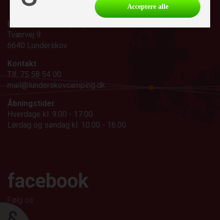
Acceptere alle
Lunderskov Camping A/S
Tværvej 9
6640 Lunderskov
Kontakt
Tlf: 75 58 54 00
mail@lunderskovcamping.dk
Åbningstider
Hverdage kl. 9.00 - 17.00
Lørdag og søndag kl. 10.00 - 16.00
facebook
Følg os