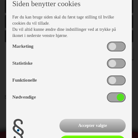
Siden benytter cookies
ÅRGANG
Før du kan bruge siden skal du først tage stilling til hvilke
TOTALVÆGT
cookies du vil tillade.
Du vil altid kunne ændre dine indstillinger ved at trykke på
ikonet i nederste venstre hjørne.
Marketing
SØG
Statistiske
Funktionelle
Sortering:
Pris
Årgang
Mærke - model
Nødvendige
Accepter valgte