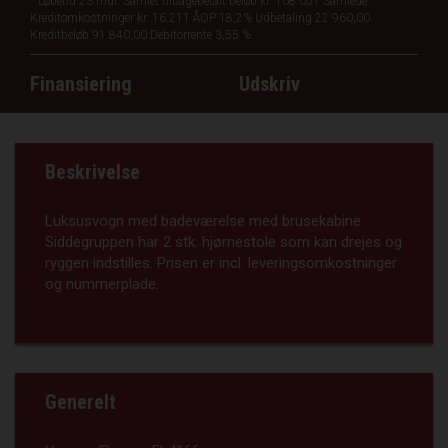
*
Løbetid 23 mdr.
Samlet tilbagebetalt beløb kr. 108.051
Samlede
Kreditomkostninger kr. 16.211
ÅOP 18,2%
Udbetaling 22.960,00
Kreditbeløb 91.840,00
Debitorrente 3,55 %
Finansiering
Udskriv
Beskrivelse
Luksusvogn med badeværelse med brusekabine.
Siddegruppen har 2 stk. hjørnestole som kan drejes og
ryggen indstilles. Prisen er incl. leveringsomkostninger
og nummerplade.
Generelt