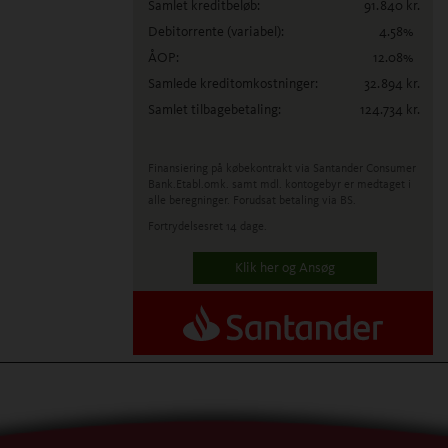
Samlet kreditbeløb:
91.840
kr.
Debitorrente
(variabel)
:
4.58
%
ÅOP:
12.08
%
Samlede kreditomkostninger:
32.894
kr.
Samlet tilbagebetaling:
124.734
kr.
Finansiering på købekontrakt via Santander Consumer
Bank.
Etabl.omk. samt mdl. kontogebyr er medtaget i
alle beregninger. Forudsat betaling via BS.
Fortrydelsesret 14 dage.
Klik her og Ansøg