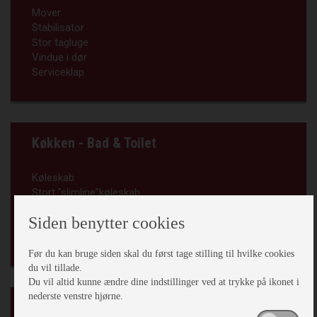
Mover
Stabilisator
Stor tagluge
Vindue i dør
Serviceklap
Køkken - Bad & Toilet
Køleskab
Stort "slimline"køleskab
Stort toiletrum
Siden benytter cookies
Kassettetoilet
Bruser
Før du kan bruge siden skal du først tage stilling til hvilke cookies
du vil tillade.
Du vil altid kunne ændre dine indstillinger ved at trykke på ikonet i
nederste venstre hjørne.
El, Elektronik & Medie