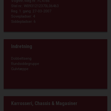
Vognnr./Reg nr.:
FL4166
Stel nr.:
W0931212370L06463
Reg. 1. gang:
27-03-2007
Sovepladser:
4
Siddepladser:
6
Indretning
Dobbeltseng
Rundsiddegruppe
Gulvtæppe
Karrosseri, Chassis & Magasiner