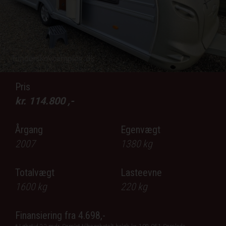
lblPrev
lb
Pris
kr.
114.800
,-
Årgang
Egenvægt
2007
1380
kg
Totalvægt
Lasteevne
1600
kg
220
kg
Finansiering fra
4.698,-