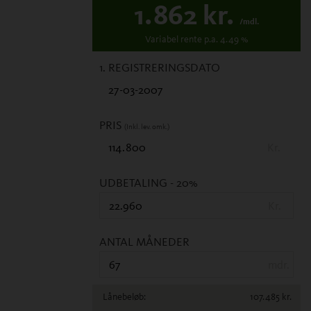
1.862
kr.
/mdl.
Variabel
rente p.a.
4.49
%
1. REGISTRERINGSDATO
PRIS
(Inkl. lev. omk.)
Kr.
UDBETALING
- 20%
Kr.
ANTAL MÅNEDER
mdr.
Lånebeløb:
107.485
kr.