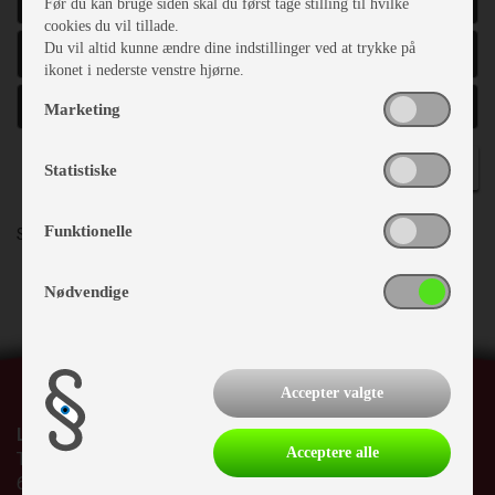
ÅRGANG
Før du kan bruge siden skal du først tage stilling til hvilke
cookies du vil tillade.
Du vil altid kunne ændre dine indstillinger ved at trykke på
TOTALVÆGT
ikonet i nederste venstre hjørne.
Marketing
SØG
Statistiske
Funktionelle
Sortering:
Pris
Årgang
Mærke - model
Nødvendige
Accepter valgte
Lunderskov Camping A/S
Acceptere alle
Tværvej 9
6640 Lunderskov