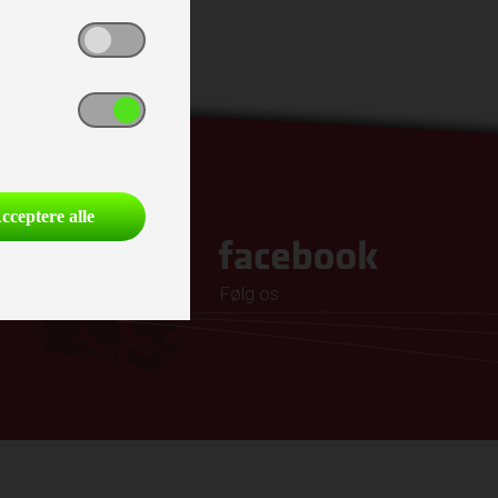
cceptere alle
Følg os
16.00