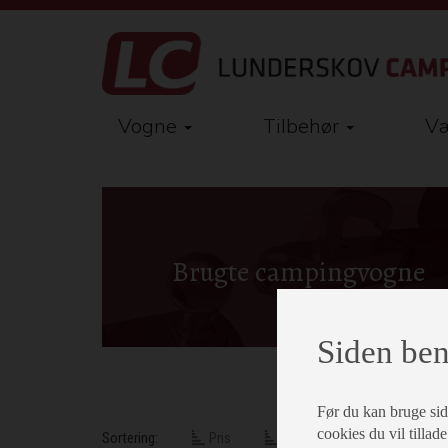
Vogne
Tilbehør
Væ
Brugte campingvogne
Siden ben
Før du kan bruge siden
cookies du vil tillade
Sortering:
Pris
Årgang
Mærke - mod