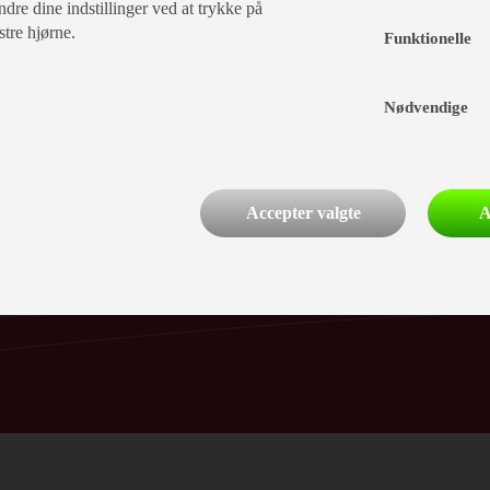
dre dine indstillinger ved at trykke på
stre hjørne.
Funktionelle
Nødvendige
Accepter valgte
A
t
Åbningstider
 58 54 00
Hverdage kl. 9.00 - 17.00
underskovcamping.dk
Lørdag og søndag kl. 10.00 - 