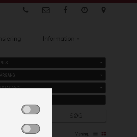
nsiering
Information
PRIS
ÅRGANG
TOTALVÆGT
SØG
Visning: