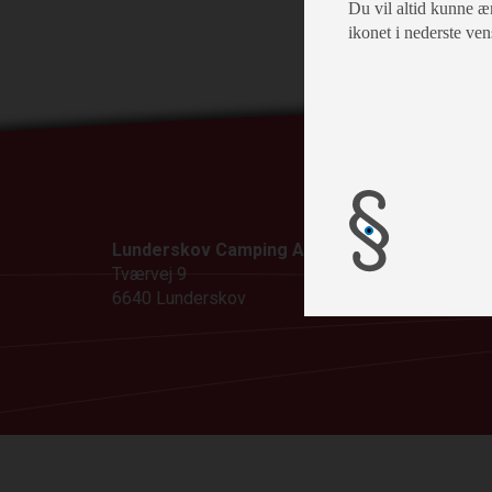
Du vil altid kunne æn
ikonet i nederste ven
Lunderskov Camping A/S
Kontak
Tværvej 9
Tlf: 75
6640 Lunderskov
mail@l