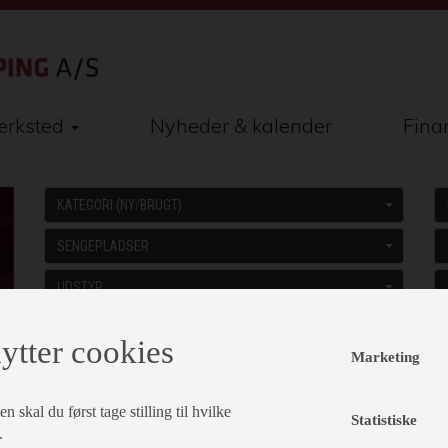
rksted
Nyheder & kalender
Fina
KATEGORI (NY/BRUGT)
SENGEPLADSER
UDSTYR
ytter cookies
Marketing
 skal du først tage stilling til hvilke
Statistiske
.
el